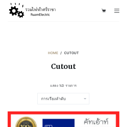
S
k
i
p
t
o
c
HOME
/
CUTOUT
o
Cutout
n
t
e
แสดง %D รายการ
n
t