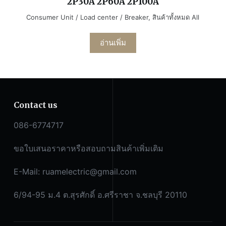
2P30A 2P60A 2P100A
Consumer Unit / Load center / Breaker
,
สินค้าทั้งหมด All
อ่านเพิ่ม
Contact us
086-6774717
ขอใบเสนอราคาหรือสอบถามสินค้าเพิ่มเติม
E-Mail:
ruamelectric@gmail.com
6/94-95 ม.4 ต.สุรศักดิ์ อ.ศรีราชา จ.ชลบุรี 20110