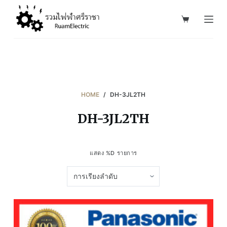
S
k
i
p
t
o
c
HOME
/
DH-3JL2TH
o
DH-3JL2TH
n
t
e
แสดง %D รายการ
n
t