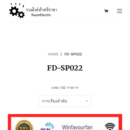
S
k
i
p
t
o
c
HOME
/
FD-SP022
o
FD-SP022
n
t
e
แสดง %D รายการ
n
t