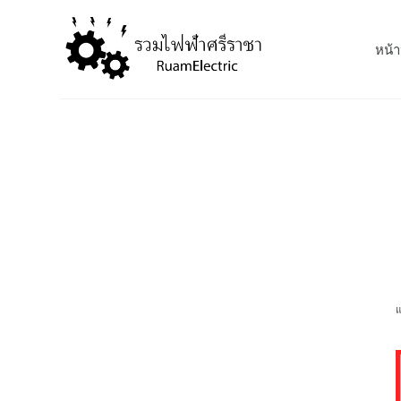
S
k
หน้า
i
p
t
o
c
o
n
t
e
n
t
แ