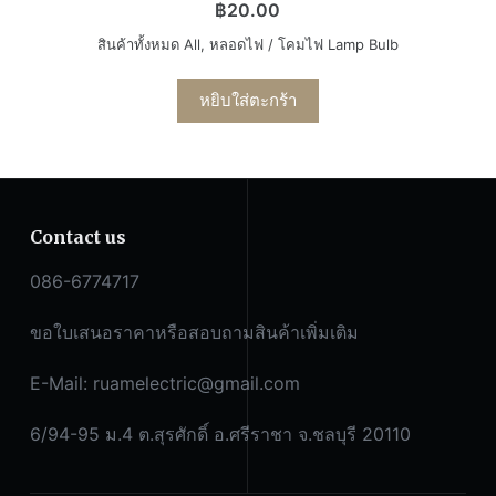
฿
20.00
สินค้าทั้งหมด All
,
หลอดไฟ / โคมไฟ Lamp Bulb
หยิบใส่ตะกร้า
Contact us
086-6774717
ขอใบเสนอราคาหรือสอบถามสินค้าเพิ่มเติม
E-Mail:
ruamelectric@gmail.com
6/94-95 ม.4 ต.สุรศักดิ์ อ.ศรีราชา จ.ชลบุรี 20110