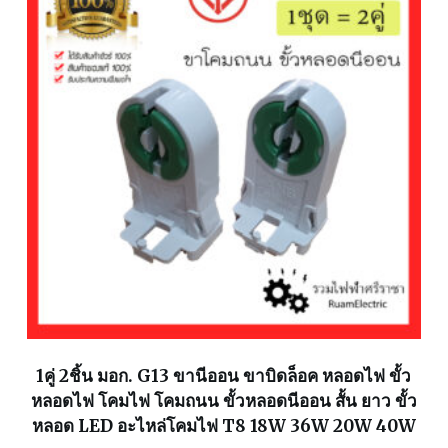
1คู่ 2ชิ้น มอก. G13 ขานีออน ขาบิดล็อค หลอดไฟ ขั้ว
หลอดไฟ โคมไฟ โคมถนน ขั้วหลอดนีออน สั้น ยาว ขั้ว
หลอด LED อะไหล่โคมไฟ T8 18W 36W 20W 40W