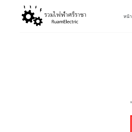
S
k
หน้า
i
p
t
o
c
o
n
t
e
n
t