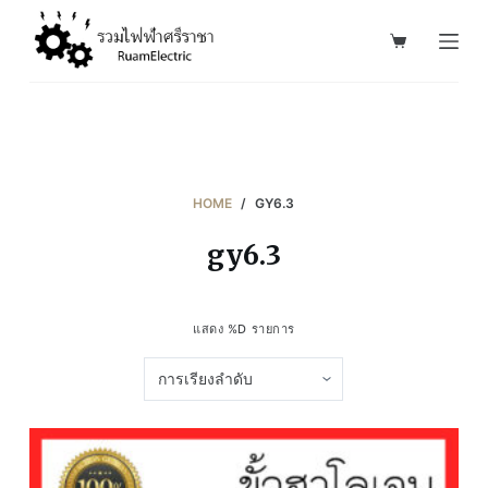
S
k
i
p
t
o
c
HOME
/
GY6.3
o
gy6.3
n
t
e
แสดง %D รายการ
n
t