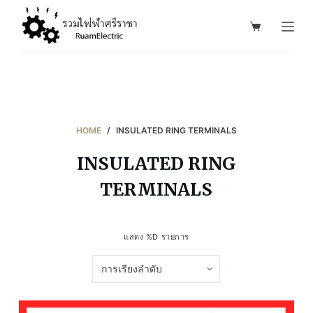
S
k
i
p
t
o
c
HOME
/
INSULATED RING TERMINALS
o
INSULATED RING
n
t
TERMINALS
e
n
t
แสดง %D รายการ