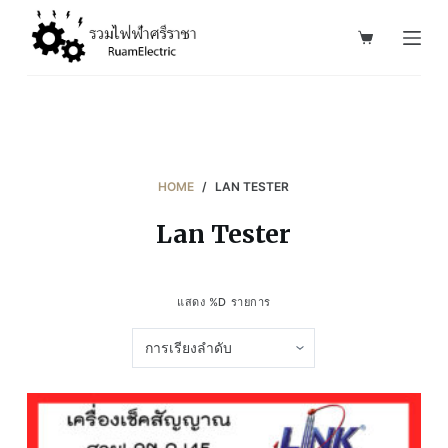
S
k
i
p
t
o
c
HOME
/
LAN TESTER
o
Lan Tester
n
t
e
แสดง %D รายการ
n
t