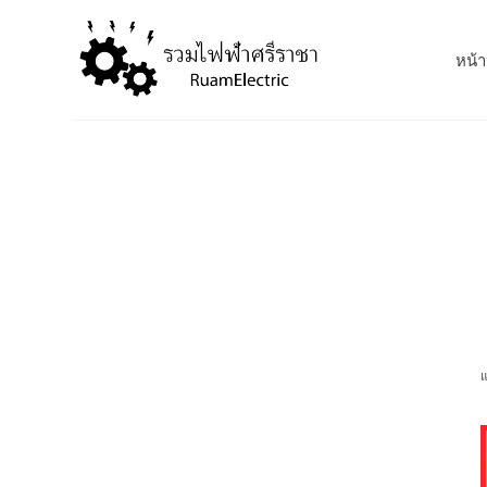
S
k
หน้า
i
p
t
o
c
o
n
t
e
n
t