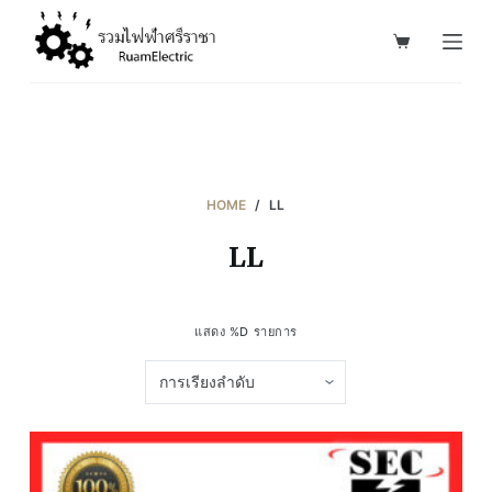
S
k
i
p
t
o
c
HOME
/
LL
o
LL
n
t
e
แสดง %D รายการ
n
t