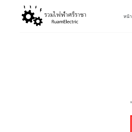
S
k
หน้า
i
p
t
o
c
o
n
t
e
n
t