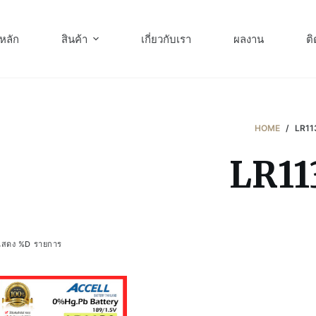
หลัก
สินค้า
เกี่ยวกับเรา
ผลงาน
ติ
HOME
/
LR11
LR11
แสดง %D รายการ