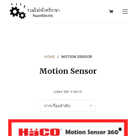
S
k
i
p
t
o
c
HOME
/
MOTION SENSOR
o
Motion Sensor
n
t
e
แสดง %D รายการ
n
t