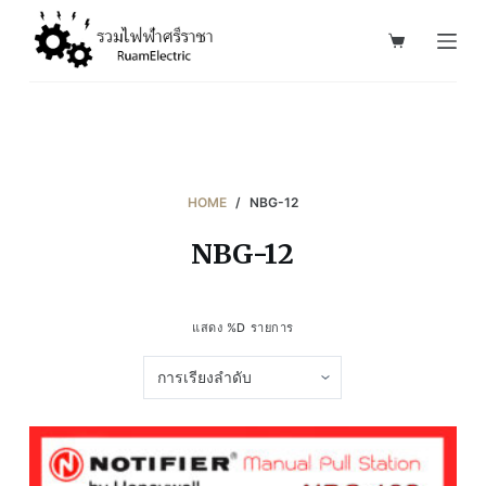
S
k
i
p
t
o
c
HOME
/
NBG-12
o
NBG-12
n
t
e
แสดง %D รายการ
n
t