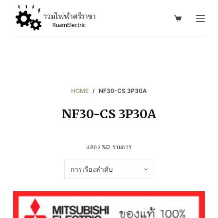
S
k
i
p
t
o
c
HOME
/
NF30-CS 3P30A
o
NF30-CS 3P30A
n
t
e
แสดง %D รายการ
n
t