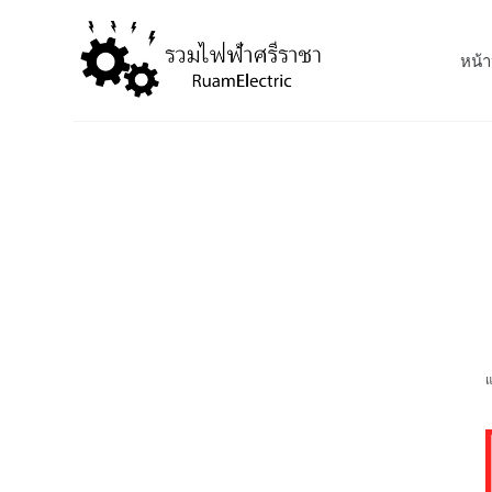
S
k
หน้า
i
p
t
o
c
o
n
t
e
n
t