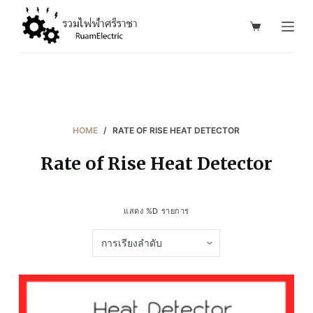
S
k
i
p
t
o
c
HOME
/
RATE OF RISE HEAT DETECTOR
o
Rate of Rise Heat Detector
n
t
e
แสดง %D รายการ
n
t