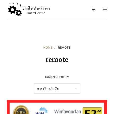
S
k
i
p
t
o
c
HOME
/
REMOTE
o
remote
n
t
e
แสดง %D รายการ
n
t