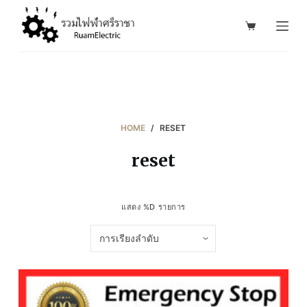
S
k
i
p
t
o
c
HOME
/
RESET
o
reset
n
t
e
แสดง %D รายการ
n
t