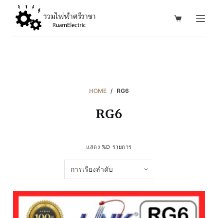
S
k
i
p
t
o
c
HOME
/
RG6
o
RG6
n
t
e
แสดง %D รายการ
n
t