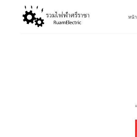
S
k
หน้า
i
p
t
o
c
o
n
t
e
n
t
แ