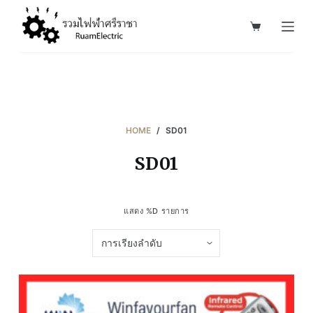
S
k
i
p
t
o
c
HOME
/
SD01
o
SD01
n
t
e
แสดง %D รายการ
n
t