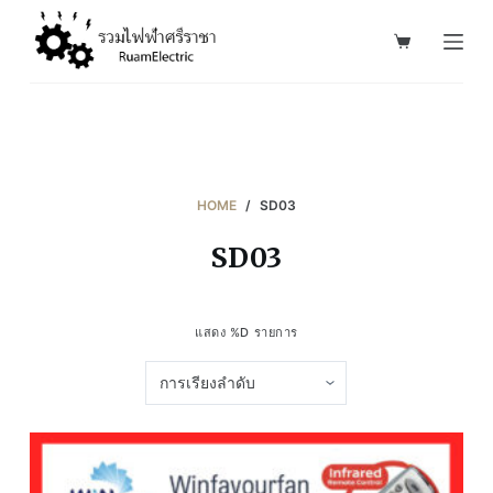
S
k
i
p
t
o
c
HOME
/
SD03
o
SD03
n
t
e
แสดง %D รายการ
n
t