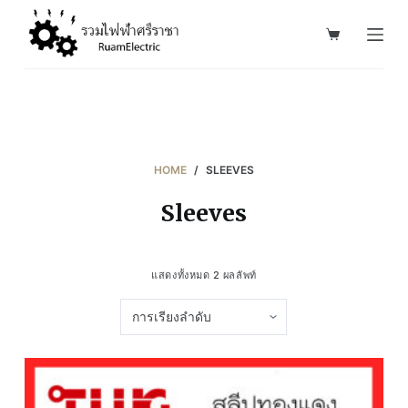
S
k
i
p
t
o
c
HOME
/
SLEEVES
o
Sleeves
n
t
e
แสดงทั้งหมด 2 ผลลัพท์
n
t