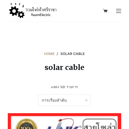
S
k
i
p
t
o
c
HOME
/
SOLAR CABLE
o
solar cable
n
t
e
แสดง %D รายการ
n
t