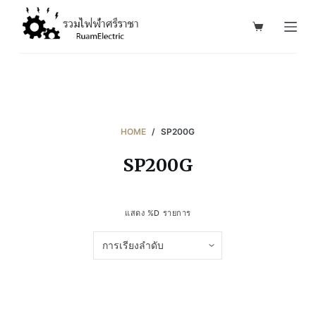
S
k
i
p
t
o
c
HOME
/
SP200G
o
SP200G
n
t
e
แสดง %D รายการ
n
t