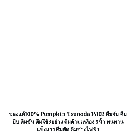
ของแท้100% Pumpkin Tsunoda 14102 คีมจับ คีม
บีบ คีมขัน คีมใช้3อย่าง คีมด้ามเหลือง 8นิ้ว ทนทาน
แข็งแรง คีมตัด คีมช่างไฟฟ้า