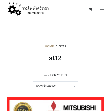
S
k
i
p
t
o
c
HOME
/
ST12
o
st12
n
t
e
แสดง %D รายการ
n
t