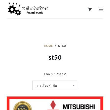
S
k
i
p
t
o
c
HOME
/
ST50
o
st50
n
t
e
แสดง %D รายการ
n
t