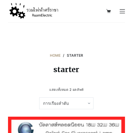
S
k
i
p
t
o
c
HOME
/
STARTER
o
starter
n
t
e
แสดงทั้งหมด 2 ผลลัพท์
n
t