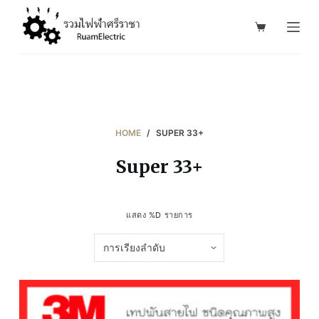
S
k
i
p
t
o
c
HOME
/
SUPER 33+
o
Super 33+
n
t
e
แสดง %D รายการ
n
t