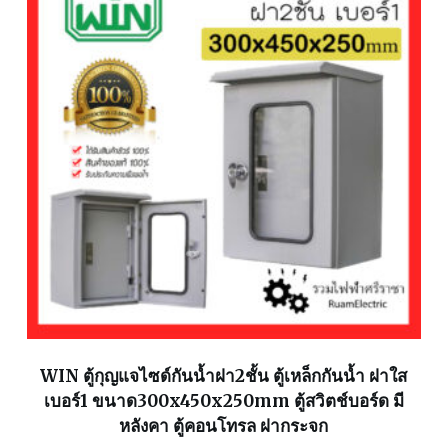
WIN ตู้กุญแจไซด์กันน้ำฝา2ชั้น ตู้เหล็กกันน้ำ ฝาใส
เบอร์1 ขนาด300x450x250mm ตู้สวิตช์บอร์ด มี
หลังคา ตู้คอนโทรล ฝากระจก