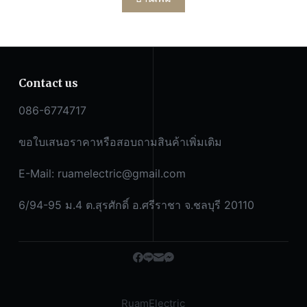
Contact us
086-6774717
ขอใบเสนอราคาหรือสอบถามสินค้าเพิ่มเติม
E-Mail:
ruamelectric@gmail.com
6/94-95 ม.4 ต.สุรศักดิ์ อ.ศรีราชา จ.ชลบุรี 20110
RuamElectric