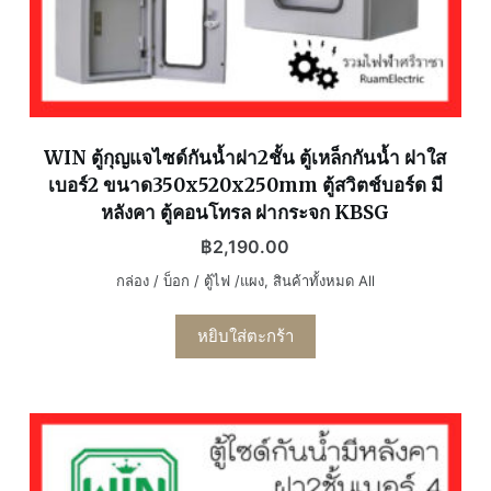
WIN ตู้กุญแจไซด์กันน้ำฝา2ชั้น ตู้เหล็กกันน้ำ ฝาใส
เบอร์2 ขนาด350x520x250mm ตู้สวิตช์บอร์ด มี
หลังคา ตู้คอนโทรล ฝากระจก KBSG
฿
2,190.00
กล่อง / บ็อก / ตู้ไฟ /แผง
,
สินค้าทั้งหมด All
หยิบใส่ตะกร้า