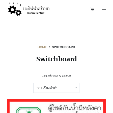
S
k
i
p
t
o
c
HOME
/
SWITCHBOARD
o
Switchboard
n
t
e
แสดงทั้งหมด 5 ผลลัพท์
n
t