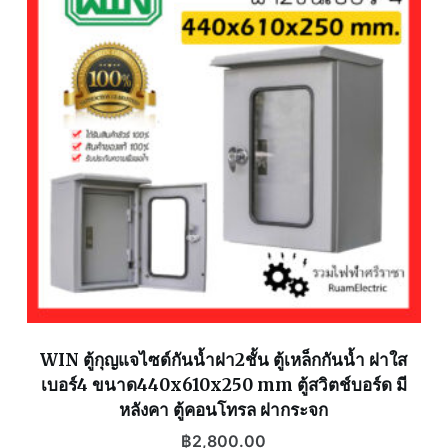
WIN ตู้กุญแจไซด์กันน้ำฝา2ชั้น ตู้เหล็กกันน้ำ ฝาใส
เบอร์4 ขนาด440x610x250 mm ตู้สวิตช์บอร์ด มี
หลังคา ตู้คอนโทรล ฝากระจก
฿
2,800.00