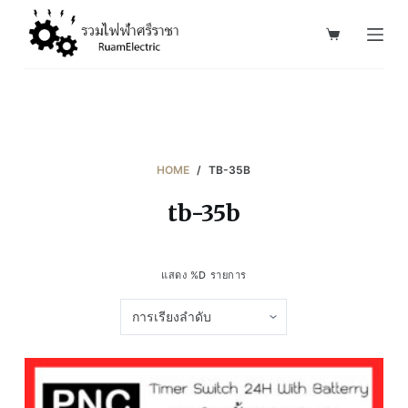
S
k
i
p
t
o
c
HOME
/
TB-35B
o
tb-35b
n
t
e
แสดง %D รายการ
n
t