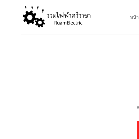
S
k
หน้า
i
p
t
o
c
o
n
t
e
n
t