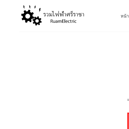
S
k
หน้า
i
p
t
o
c
o
n
t
e
n
t