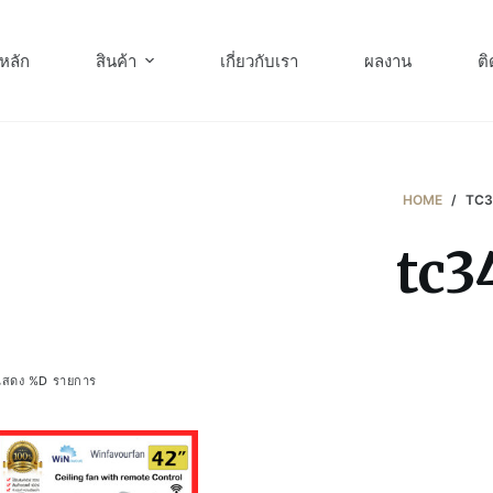
หลัก
สินค้า
เกี่ยวกับเรา
ผลงาน
ติ
HOME
/
TC
tc3
แสดง %D รายการ