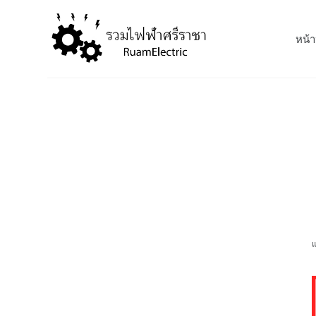
S
k
หน้า
i
p
t
o
c
o
n
t
e
n
t