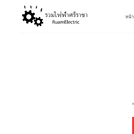
S
k
หน้า
i
p
t
o
c
o
n
t
e
n
t