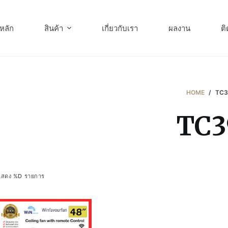
หลัก
สินค้า
เกี่ยวกับเรา
ผลงาน
ติ
HOME
/
TC
TC3
แสดง %D รายการ