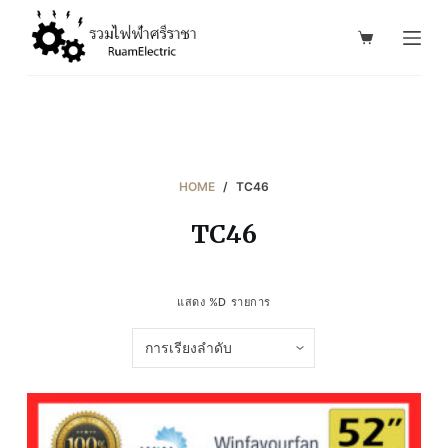
S
k
i
p
t
o
c
HOME
/
TC46
o
TC46
n
t
e
แสดง %D รายการ
n
t