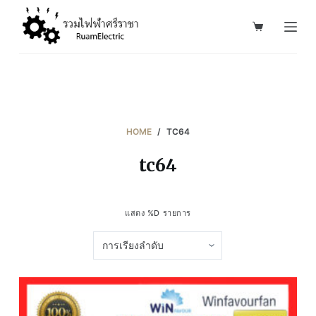
S
k
i
p
t
o
c
HOME
/
TC64
o
tc64
n
t
e
แสดง %D รายการ
n
t