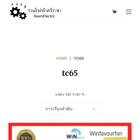
S
k
i
p
t
o
c
HOME
/
TC65
o
tc65
n
t
e
แสดง %D รายการ
n
t