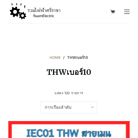
S
k
i
p
t
o
c
HOME
/
THWเบอร์10
o
THWเบอร์10
n
t
e
แสดง %D รายการ
n
t