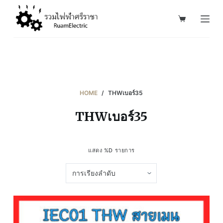
S
k
i
p
t
o
c
HOME
/
THWเบอร์35
o
THWเบอร์35
n
t
e
แสดง %D รายการ
n
t