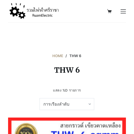
S
k
i
p
t
o
c
HOME
/
THW 6
o
THW 6
n
t
e
แสดง %D รายการ
n
t