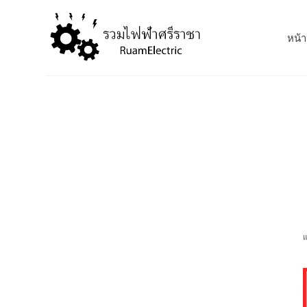
S
k
หน้า
i
p
t
o
c
o
n
t
e
n
t