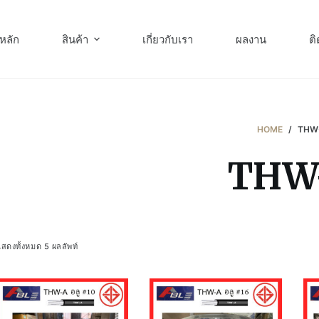
หลัก
สินค้า
เกี่ยวกับเรา
ผลงาน
ติ
HOME
/
THW
THW
สดงทั้งหมด 5 ผลลัพท์