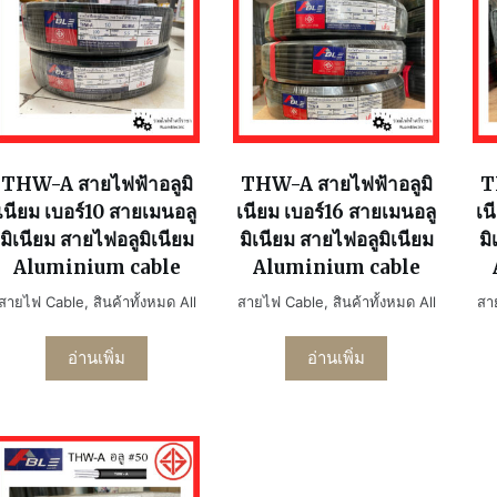
THW-A สายไฟฟ้าอลูมิ
THW-A สายไฟฟ้าอลูมิ
T
เนียม เบอร์10 สายเมนอลู
เนียม เบอร์16 สายเมนอลู
เน
มิเนียม สายไฟอลูมิเนียม
มิเนียม สายไฟอลูมิเนียม
มิ
Aluminium cable
Aluminium cable
สายไฟ Cable
,
สินค้าทั้งหมด All
สายไฟ Cable
,
สินค้าทั้งหมด All
สา
อ่านเพิ่ม
อ่านเพิ่ม