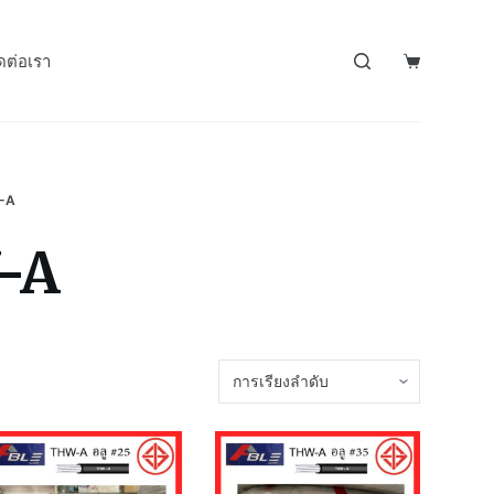
ดต่อเรา
-A
-A