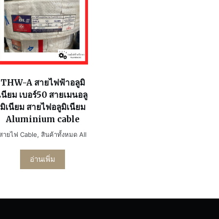
THW-A สายไฟฟ้าอลูมิ
เนียม เบอร์50 สายเมนอลู
มิเนียม สายไฟอลูมิเนียม
Aluminium cable
สายไฟ Cable
,
สินค้าทั้งหมด All
อ่านเพิ่ม