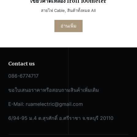
เขียวคาดเหลือง 1roll 100meter
สายไฟ Cable
,
สินค้าทั้งหมด All
อ่านเพิ่ม
Contact us
086-6774717
ขอใบเสนอราคาหรือสอบถามสินค้าเพิ่มเติม
E-Mail:
ruamelectric@gmail.com
6/94-95 ม.4 ต.สุรศักดิ์ อ.ศรีราชา จ.ชลบุรี 20110