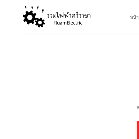
S
k
หน้า
i
p
t
o
c
o
n
t
e
n
t