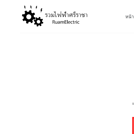
S
k
หน้า
i
p
t
o
c
o
n
t
e
n
t
แ