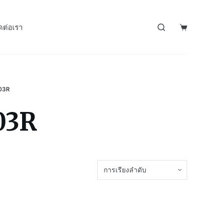
ดต่อเรา
03R
03R