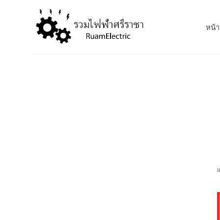
S
k
หน้า
i
p
t
o
c
o
n
t
e
n
t