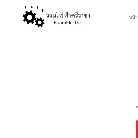
S
k
หน้า
i
p
t
o
c
o
n
t
e
n
t