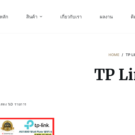
หลัก
สินค้า
เกี่ยวกับเรา
ผลงาน
ติ
HOME
/
TP L
TP L
แสดง %D รายการ