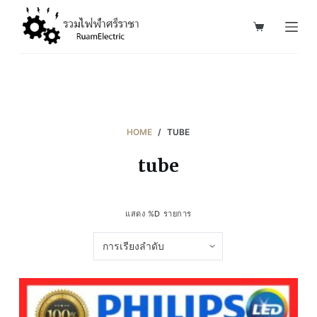
S
k
i
p
t
o
c
HOME
/
TUBE
o
tube
n
t
e
แสดง %D รายการ
n
t